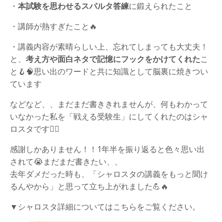
・
本試験を思わせるスパルタ答練
に鍛えられたこと
・講師が熱すぎたこと🔥
・講義内容が素晴らしい上、忘れてしまっても大丈夫！
と、
考え方や面白ネタで記憶にフックをかけてくれた
こ
と🪝🧠思い出のワードと共に知識として脳裏に焼きつい
ています
などなど、、まだまだ書ききれませんが、何もわかって
いなかった私を「戦える受験生」にしてくれたのはシャ
ロスタです❤️‍🔥
感謝しかありません！！1年半を振り返ると色々思い出
されて😭まだまだ書きたい、、
去年ダメだった時も、「シャロスタの講義をもっと聞け
るんやから」と思って立ち上がれました💪🔥
▼シャロスタ詳細についてはこちらをご覧ください。