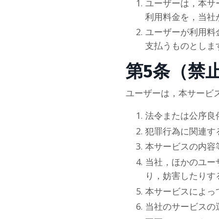
ユーザーは，本サ
利用料金を，当
社
ユーザーが利用料
支払うものとしま
第5条（禁
ユーザーは，本サービ
法令または公序良
犯罪行為に関連す
本サービスの内容
当
社
，ほかのユー
り，妨害したりす
本サービスによっ
当
社
のサービスの