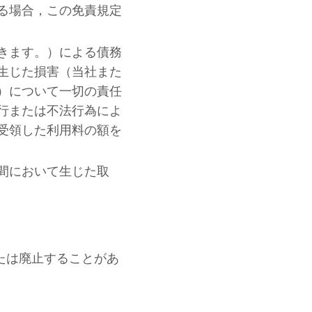
る場合，この免責規定
きます。）による債務
生じた損害（当
社
また
）について一切の責任
行または不法行為によ
受領した利用料の額を
間において生じた取
たは廃止することがあ