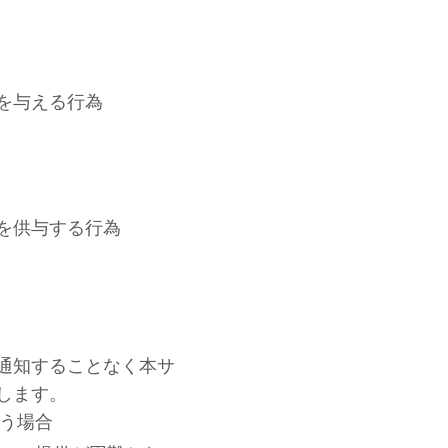
を与える行為
を供与する行為
通知することなく本サ
します。
う場合