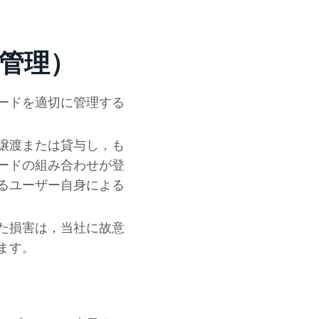
の管理）
ードを適切に管理する
譲渡または貸与し，も
ワードの組み合わせが登
るユーザー自身による
た損害は，当
社
に故意
ます。