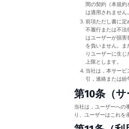
間の契約（本規約
は適用されません
前項ただし書に定
不履行または不法
はユーザーが損害
を負いません。ま
りユーザーに生じ
上限とします。
当
社
は，本サービ
引，連絡または紛
第10条（
当
社
は，ユーザーへの
り、ユーザーはこれを