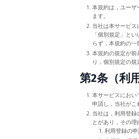
本規約は，ユーザ
ます。
当社は本サービス
「個別規定」とい
らず，本規約の一
本規約の規定が前
り，個別規定の規
第2条（利
本サービスにおい
申請し，当
社
がこ
当
社
は，利用登録
とがあり，その理
利用登録の申