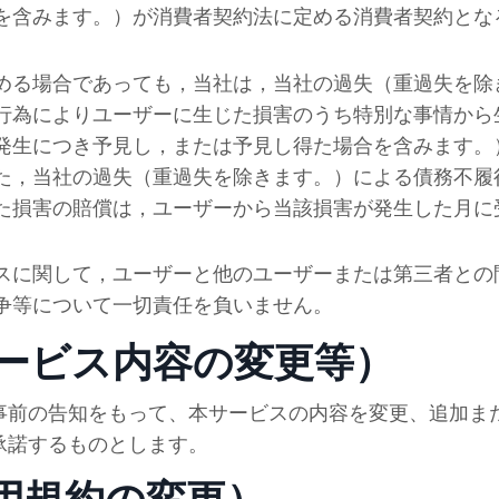
を含みます。）が消費者契約法に定める消費者契約とな
。
める場合であっても，当
社
は，当
社
の過失（重過失を除
行為によりユーザーに生じた損害のうち特別な事情から
発生につき予見し，または予見し得た場合を含みます。
た，当
社
の過失（重過失を除きます。）による債務不履
た損害の賠償は，ユーザーから当該損害が発生した月に
スに関して，ユーザーと他のユーザーまたは第三者との
争等について一切責任を負いません。
サービス内容の変更等）
事前の告知をもって、本サービスの内容を変更、追加ま
承諾するものとします。