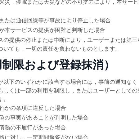
火災，停電または天災などの不可抗力により，本サービ
または通信回線等が事故により停止した場合
が本サービスの提供が困難と判断した場合
スの提供の停止または中断により，ユーザーまたは第三
ついても，一切の責任を負わないものとします。
用制限および登録抹消）
が以下のいずれかに該当する場合には，事前の通知なく
もしくは一部の利用を制限し，またはユーザーとしての
す。
れかの条項に違反した場合
偽の事実があることが判明した場合
債務の不履行があった場合
絡に対し，一定期間返答がない場合