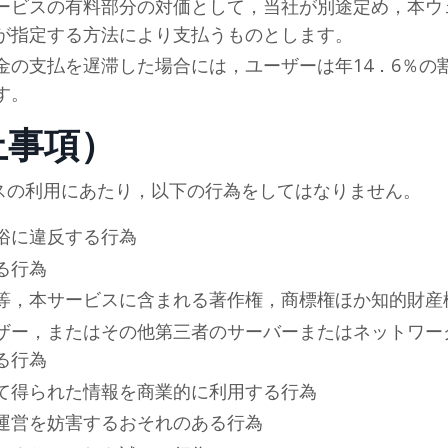
ービスの有料部分の対価として，当
社
が別途定め，本ウ
が指定する方法により支払うものとします。
金の支払を遅滞した場合には，ユーザーは年14．6％の
す。
止事項）
スの利用にあたり，以下の行為をしてはなりません。
俗に違反する行為
る行為
等，本サービスに含まれる著作権，商標権ほか知的財産
ザー，またはその他第三者のサーバーまたはネットワー
る行為
て得られた情報を商業的に利用する行為
運営を妨害するおそれのある行為