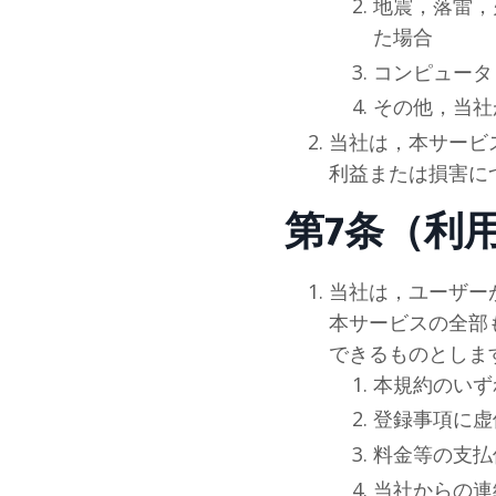
地震，落雷，
た場合
コンピュータ
その他，当
社
当
社
は，本サービ
利益または損害に
第7条（利
当
社
は，ユーザー
本サービスの全部
できるものとしま
本規約のいず
登録事項に虚
料金等の支払
当
社
からの連