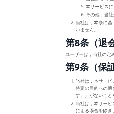
本サービスに
その他，当
社
当
社
は，本条に基
いません。
第8条（退
ユーザーは，当
社
の定
第9条（保
当
社
は，本サービ
特定の目的への適
す。）がないこと
当
社
は，本サービ
による場合を除き