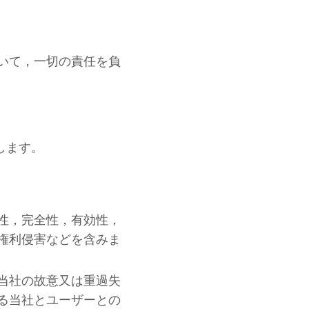
いて，一切の責任を負
します。
性，完全性，有効性，
権利侵害などを含みま
当
社
の故意又は重過失
る当
社
とユーザーとの