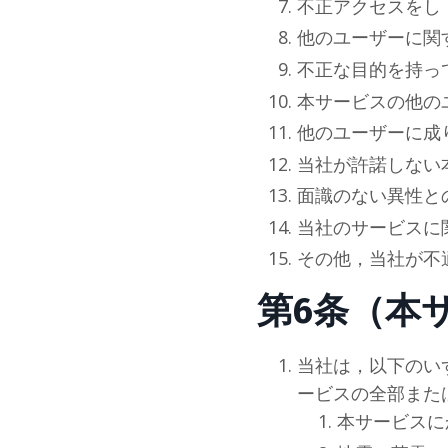
不正アクセスをし
他のユーザーに関
不正な目的を持っ
本サービスの他の
他のユーザーに成
当
社
が許諾しない
面識のない異性と
当
社
のサービスに
その他，当
社
が不
第6条（本
当
社
は，以下のい
ービスの全部また
本サービスに